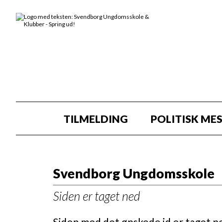
TILMELDING
POLITISK ME
Svendborg Ungdomsskole
Siden er taget ned
Siden med det ønskede id er taget ne