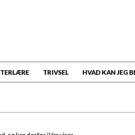
STERLÆRE
TRIVSEL
HVAD KAN JEG B
d, og kan derfor ikke vises.