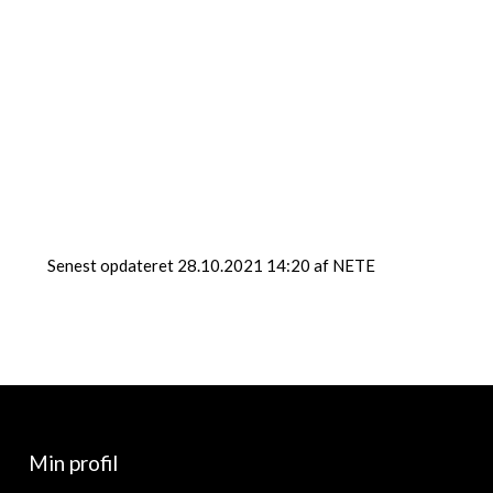
102,09 KB
105,22 KB
Senest opdateret 28.10.2021 14:20 af NETE
Min profil